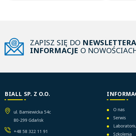
ZAPISZ SIĘ DO
NEWSLETTER
INFORMACJE
O NOWOŚCIACH
BIALL SP. Z O.O.
INFORMA
O nas
ul. Barniewicka 54c
Serwis
80-299 Gdańsk
Laborator
+48 58 322 11 91
Szkolenia