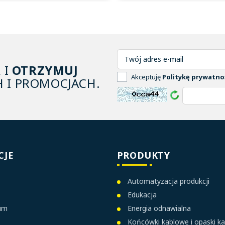
A
I
OTRZYMUJ
Akceptuję
Politykę prywatno
 I PROMOCJACH.
CJE
PRODUKTY
Automatyzacja produkcji
Edukacja
ium
Energia odnawialna
Końcówki kablowe i opaski k