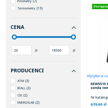
7
Pirometry
Dostępny
13
Termometry
CENA
20
zł
18500
zł
PRODUCENCI
Wysyłka w ci
3
ATM
KEW5515 P
sonda tem
2
BIALL
2
CIE
Nr katalog
2
ENERGYLAB
639,60 zł