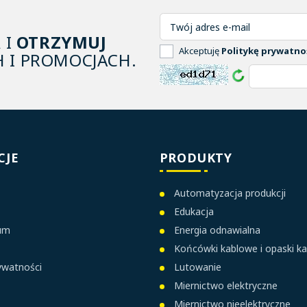
A
I
OTRZYMUJ
Akceptuję
Politykę prywatno
 I PROMOCJACH.
CJE
PRODUKTY
Automatyzacja produkcji
Edukacja
ium
Energia odnawialna
Końcówki kablowe i opaski k
rywatności
Lutowanie
Miernictwo elektryczne
Miernictwo nieelektryczne