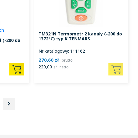
ch
TM321N Termometr 2 kanały (-200 do
1372°C) typ K TENMARS
 (-200 do
Nr katalogowy: 111162
270,60 zł
brutto
220,00 zł
netto
keyboard_arrow_right
Następny