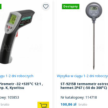
Dostępny
ągu 1-2 dni roboczych
Wysyłka w ciągu 1-2 dni roboczy
irometr -32 +535°C 12:1 ,
ST-9215B termometr ostrz
p. K, Kyoritsu
hermet.IP67 (-50 do 300°C
owy: 105853
Nr katalogowy: 114718
100,86 zł
brutto
brutto