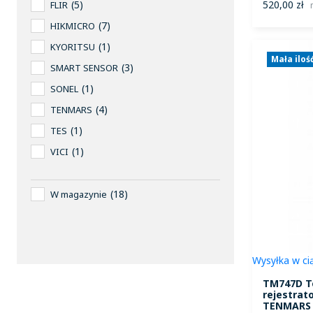
5
520,00 zł
FLIR
7
HIKMICRO
1
KYORITSU
Mała iloś
3
SMART SENSOR
1
SONEL
4
TENMARS
1
TES
1
VICI
18
W magazynie
Wysyłka w ci
TM747D Te
rejestrato
TENMARS