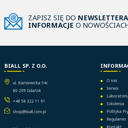
ZAPISZ SIĘ DO
NEWSLETTER
INFORMACJE
O NOWOŚCIACH
BIALL SP. Z O.O.
INFORMA
O nas
ul. Barniewicka 54c
Serwis
80-299 Gdańsk
Laborator
+48 58 322 11 91
Szkolenia
Polityka P
shop@biall.com.pl
Regulamin
Kontakt