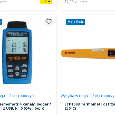
82,00 zł
netto
netto
ć
Mała ilość
ągu 1-2 dni roboczych
Wysyłka w ciągu 1-2 dni roboczy
rmometr 4 kanały, logger /
ETP109B Termometr ostrzo
r z USB, kl. 0,05% , typ K
250°C)