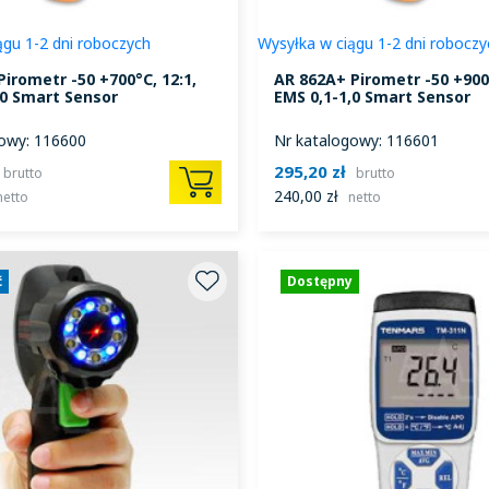
ągu 1-2 dni roboczych
Wysyłka w ciągu 1-2 dni roboczy
irometr -50 +700°C, 12:1,
AR 862A+ Pirometr -50 +900°
,0 Smart Sensor
EMS 0,1-1,0 Smart Sensor
owy: 116600
Nr katalogowy: 116601
295,20 zł
brutto
brutto
240,00 zł
netto
netto
ć
Dostępny