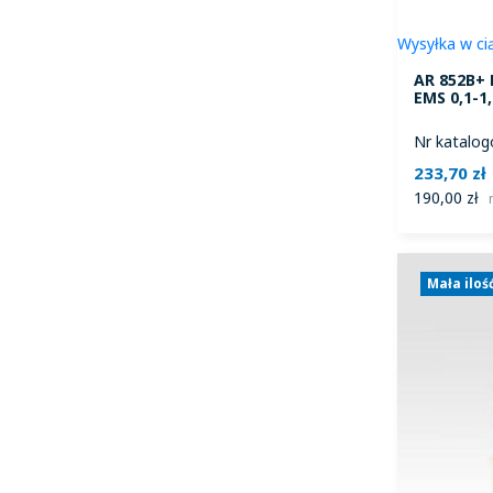
Wysyłka w ci
AR 852B+ P
EMS 0,1-1
Nr katalog
233,70 zł
190,00 zł
Mała iloś