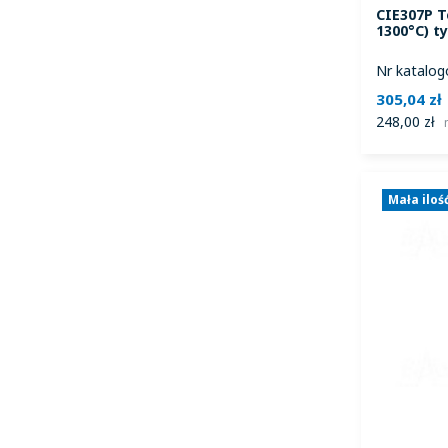
CIE307P T
1300°C) t
Nr katalog
305,04 zł
248,00 zł
Mała iloś