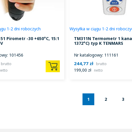
ągu 1-2 dni roboczych
Wysyłka w ciągu 1-2 dni roboczy
51 Pirometr -30 +650°C, 15:1
TM311N Termometr 1 kanał
UV
1372°C) typ K TENMARS
owy: 101456
Nr katalogowy: 111161
244,77 zł
brutto
brutto
199,00 zł
netto
netto
1
2
3