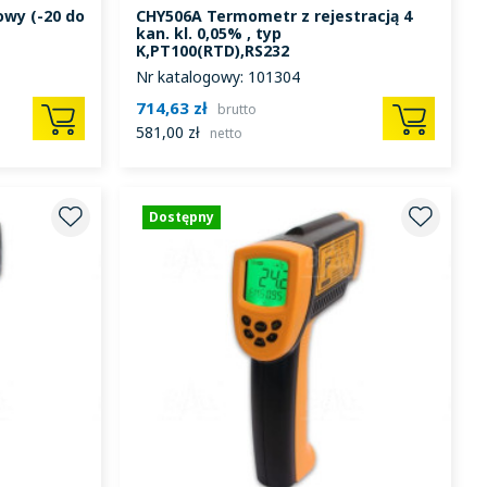
wy (-20 do
CHY506A Termometr z rejestracją 4
kan. kl. 0,05% , typ
K,PT100(RTD),RS232
Nr katalogowy: 101304
714,63 zł
brutto
581,00 zł
netto
Dostępny