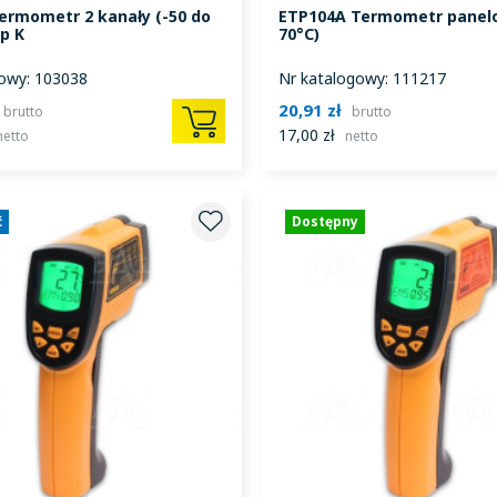
ermometr 2 kanały (-50 do
ETP104A Termometr panelo
yp K
70°C)
owy: 103038
Nr katalogowy: 111217
20,91 zł
brutto
brutto
17,00 zł
netto
netto
ć
Dostępny