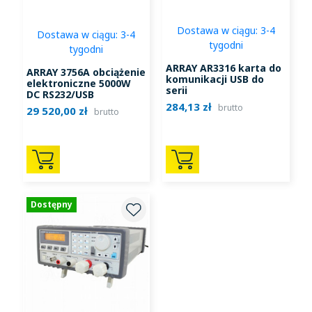
Dostawa w ciągu: 3-4
Dostawa w ciągu: 3-4
tygodni
tygodni
ARRAY AR3316 karta do
ARRAY 3756A obciążenie
komunikacji USB do
elektroniczne 5000W
serii
DC RS232/USB
372xA/375xA/3631A/366xA/36
284,13 zł
brutto
29 520,00 zł
brutto
Dostępny