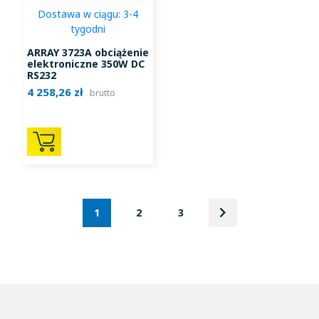
Dostawa w ciągu: 3-4
tygodni
ARRAY 3723A obciążenie
elektroniczne 350W DC
RS232
4 258,26 zł
brutto
keyboard_arrow_right
Następny
1
2
3