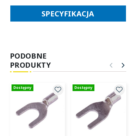
SPECYFIKACJA
PODOBNE
PRODUKTY
POPRZ
NA
Dostępny
Dostępny