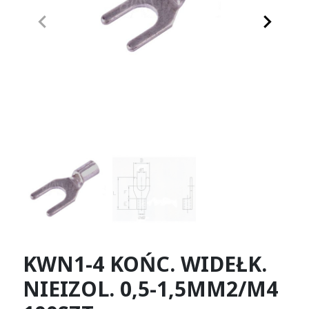
keyboard_arrow_left
keyboard_arrow_right
Poprzedni
Następn
KWN1-4 KOŃC. WIDEŁK.
NIEIZOL. 0,5-1,5MM2/M4