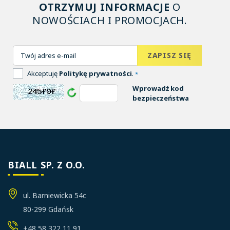
OTRZYMUJ INFORMACJE
O
NOWOŚCIACH I PROMOCJACH.
Akceptuję
Politykę prywatności
.
*
Wprowadź kod
bezpieczeństwa
BIALL SP. Z O.O.
ul. Barniewicka 54c
80-299 Gdańsk
+48 58 322 11 91