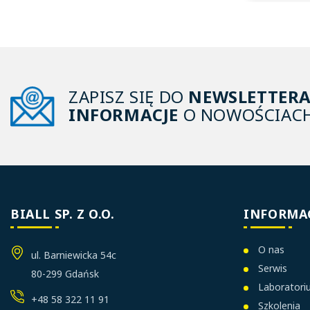
ZAPISZ SIĘ DO
NEWSLETTER
INFORMACJE
O NOWOŚCIACH
BIALL SP. Z O.O.
INFORMA
O nas
ul. Barniewicka 54c
Serwis
80-299 Gdańsk
Laborator
+48 58 322 11 91
Szkolenia