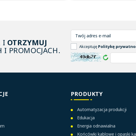
A
I
OTRZYMUJ
Akceptuję
Politykę prywatno
 I PROMOCJACH.
CJE
PRODUKTY
Automatyzacja produkcji
Edukacja
ium
Energia odnawialna
Końcówki kablowe i opaski k