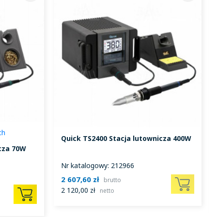
ch
W
Quick TS2400 Stacja lutownicza 400W
icza 70W
Nr katalogowy: 212966
2 607,60 zł
brutto
2 120,00 zł
netto