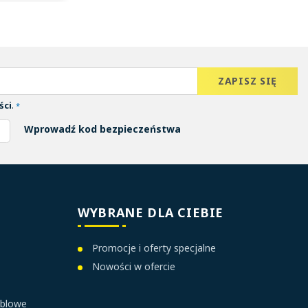
ści
.
*
Wprowadź kod bezpieczeństwa
WYBRANE DLA CIEBIE
Promocje i oferty specjalne
Nowości w ofercie
ablowe