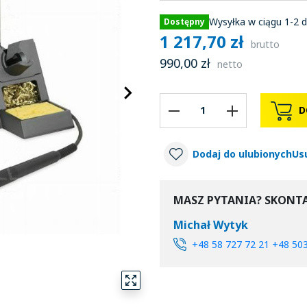
Wysyłka w ciągu 1-2 d
Dostępny
1 217,70 zł
brutto
990,00 zł
netto
keyboard_arrow_right
Następny
D
Dodaj do ulubionych
Us
MASZ PYTANIA? SKONTA
Michał Wytyk
+48 58 727 72 21 +48 50