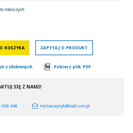
ni roboczych
O KOSZYKA
ZAPYTAJ O PRODUKT
uń z Ulubionych
Pobierz plik PDF
KTUJ SIĘ Z NAMI!
3 098 448
michal.wytyk@biall.com.pl