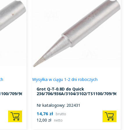
ch
Wysyłka w ciągu 1-2 dni roboczych
W
Grot Q-T-0.8D do Quick
1100/709/969
236/706/936A/3104/3102/TS1100/709/969
Nr katalogowy: 202431
14,76 zł
brutto
12,00 zł
netto