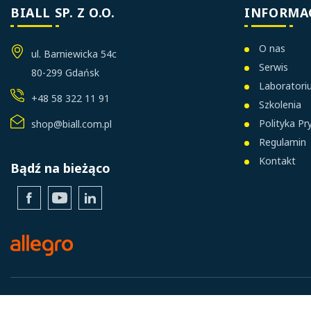
BIALL SP. Z O.O.
INFORMA
O nas
ul. Barniewicka 54c
Serwis
80-299 Gdańsk
Laborator
+48 58 322 11 91
Szkolenia
Polityka P
shop@biall.com.pl
Regulamin
Kontakt
Bądź na bieżąco
Facebook
YouTube
LinkedIn
© 2024 BIALL. All rights reserved