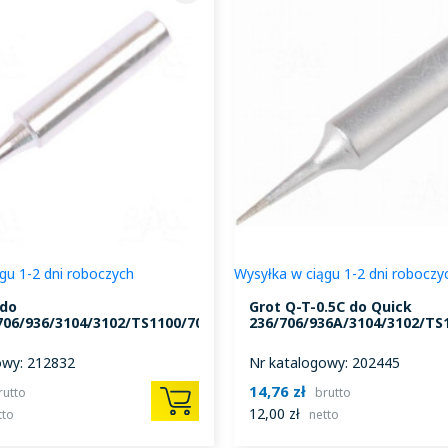
gu 1-2 dni roboczych
Wysyłka w ciągu 1-2 dni roboczy
 do
Grot Q-T-0.5C do Quick
706/936/3104/3102/TS1100/709/969
236/706/936A/3104/3102/TS
owy: 212832
Nr katalogowy: 202445
14,76 zł
rutto
brutto
12,00 zł
tto
netto