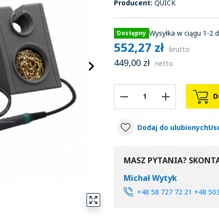
Producent:
QUICK
Wysyłka w ciągu 1-2 d
Dostępny
552,27 zł
brutto
449,00 zł
keyboard_arrow_right
netto
Następny
D
Dodaj do ulubionych
Us
MASZ PYTANIA? SKONTA
Michał Wytyk
+48 58 727 72 21 +48 50