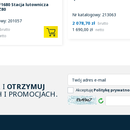
F1680 Stacja lutownicza
Z80
Nr katalogowy: 213063
owy: 201057
2 078,70 zł
brutto
1 690,00 zł
brutto
netto
etto
A
I
OTRZYMUJ
Akceptuję
Politykę prywatno
 I PROMOCJACH.