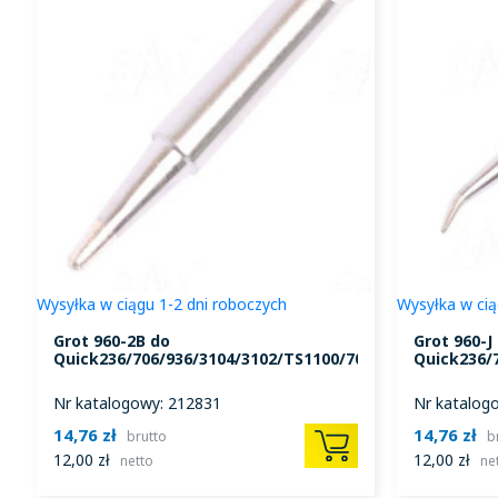
Wysyłka w ciągu 1-2 dni roboczych
Wysyłka w cią
Grot 960-2B do
Grot 960-J
Quick236/706/936/3104/3102/TS1100/709/969
Quick236/
Nr katalogowy: 212831
Nr katalog
14,76 zł
14,76 zł
brutto
b
12,00 zł
12,00 zł
netto
ne