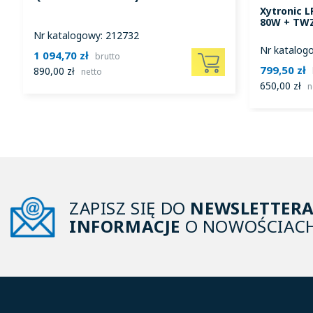
Xytronic L
80W + TW
Nr katalogowy: 212732
Nr katalog
1 094,70 zł
brutto
799,50 zł
890,00 zł
netto
650,00 zł
n
ZAPISZ SIĘ DO
NEWSLETTER
INFORMACJE
O NOWOŚCIACH