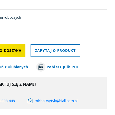
ni roboczych
O KOSZYKA
ZAPYTAJ O PRODUKT
uń z Ulubionych
Pobierz plik PDF
KTUJ SIĘ Z NAMI!
3 098 448
michal.wytyk@biall.com.pl