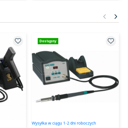
POPRZ
NA
Dostępny
Wysyłka w ciągu 1-2 dni roboczych
W