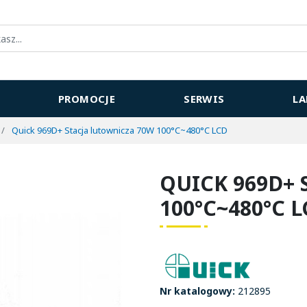
PROMOCJE
SERWIS
L
Quick 969D+ Stacja lutownicza 70W 100°C~480°C LCD
QUICK 969D+
100°C~480°C 
Nr katalogowy:
212895