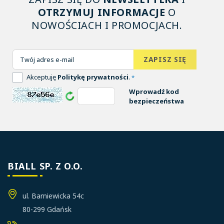
OTRZYMUJ INFORMACJE
O
NOWOŚCIACH I PROMOCJACH.
Akceptuję
Politykę prywatności
.
*
Wprowadź kod
bezpieczeństwa
BIALL SP. Z O.O.
ul. Barniewicka 54c
80-299 Gdańsk