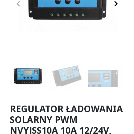
keyboard_arrow_left
keyboard_arrow_right
Poprzedni
Następn
REGULATOR ŁADOWANIA
SOLARNY PWM
NVYJSS10A 10A 12/24V,