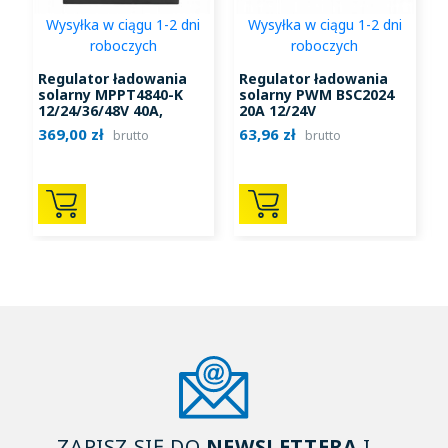
Wysyłka w ciągu 1-2 dni
Wysyłka w ciągu 1-2 dni
roboczych
roboczych
Regulator ładowania
Regulator ładowania
solarny MPPT4840-K
solarny PWM BSC2024
12/24/36/48V 40A,
20A 12/24V
1
PV150V
369,00 zł
63,96 zł
5
brutto
brutto
ZAPISZ SIĘ DO
NEWSLETTERA
I