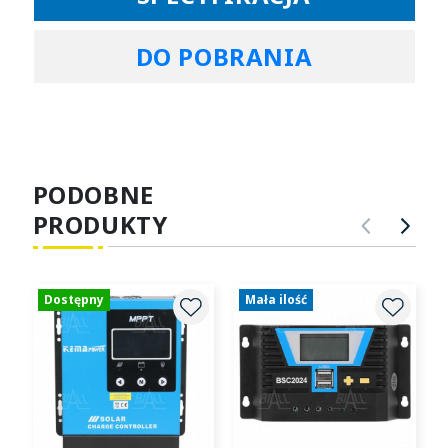
DO POBRANIA
PODOBNE
PRODUKTY
POPRZ
NA
Dostępny
Mała ilość