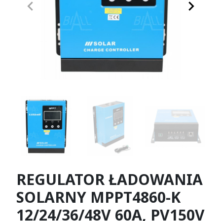
keyboard_arrow_left
keyboard_arrow_right
Poprzedni
Następn
REGULATOR ŁADOWANIA
SOLARNY MPPT4860-K
12/24/36/48V 60A, PV150V