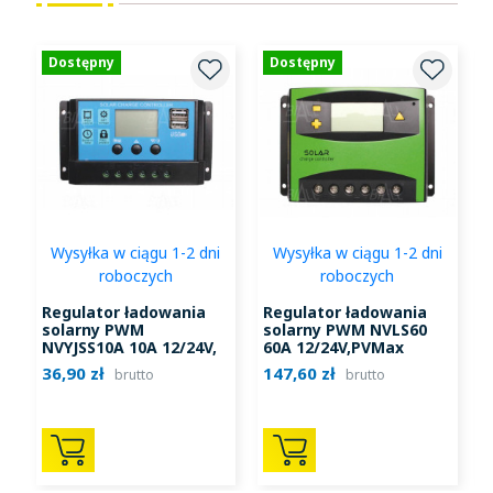
Dostępny
Dostępny
Wysyłka w ciągu 1-2 dni
Wysyłka w ciągu 1-2 dni
roboczych
roboczych
Regulator ładowania
Regulator ładowania
solarny PWM
solarny PWM NVLS60
NVYJSS10A 10A 12/24V,
60A 12/24V,PVMax
PV25V/50V LCD, USB
24V/48V LCD, Ah
36,90 zł
147,60 zł
6
brutto
brutto