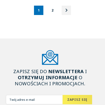
keyboard_arrow_right
Następny
1
2
ZAPISZ SIĘ DO
NEWSLETTERA
I
OTRZYMUJ INFORMACJE
O
NOWOŚCIACH I PROMOCJACH.