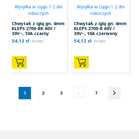
Wysyłka w ciągu 1-2 dni
Wysyłka w ciągu 1-2 dni
roboczych
roboczych
Chwytak z igłą gn. 4mm
Chwytak z igłą gn. 4mm
KLEPS 2700-BK 60V /
KLEPS 2700-R 60V /
30V~, 10A czarny
30V~, 10A czerwony
54,12 zł
54,12 zł
brutto
brutto
keyboard_arrow_right
…
Następny
1
2
3
7