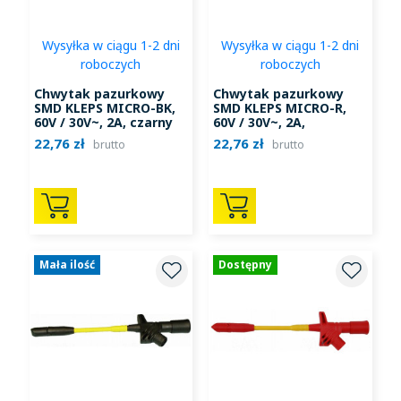
Wysyłka w ciągu 1-2 dni
Wysyłka w ciągu 1-2 dni
roboczych
roboczych
Chwytak pazurkowy
Chwytak pazurkowy
SMD KLEPS MICRO-BK,
SMD KLEPS MICRO-R,
60V / 30V~, 2A, czarny
60V / 30V~, 2A,
czerwony
22,76 zł
22,76 zł
brutto
brutto
Mała ilość
Dostępny