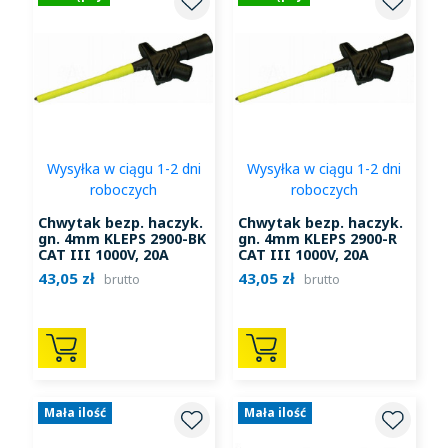
Wysyłka w ciągu 1-2 dni
Wysyłka w ciągu 1-2 dni
roboczych
roboczych
Chwytak bezp. haczyk.
Chwytak bezp. haczyk.
gn. 4mm KLEPS 2900-BK
gn. 4mm KLEPS 2900-R
CAT III 1000V, 20A
CAT III 1000V, 20A
czarny
czerwony
43,05 zł
43,05 zł
brutto
brutto
Mała ilość
Mała ilość