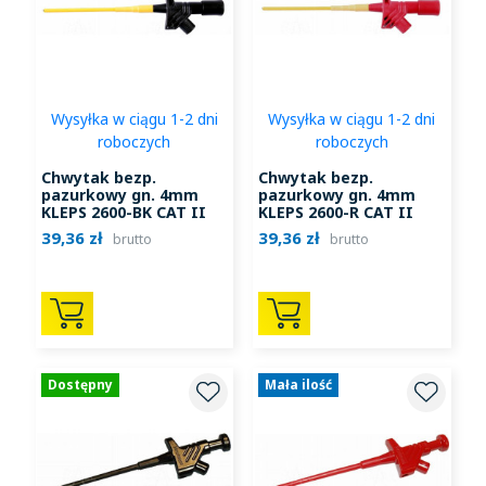
Wysyłka w ciągu 1-2 dni
Wysyłka w ciągu 1-2 dni
roboczych
roboczych
Chwytak bezp.
Chwytak bezp.
pazurkowy gn. 4mm
pazurkowy gn. 4mm
KLEPS 2600-BK CAT II
KLEPS 2600-R CAT II
1000V, 6A czarny
1000V, 6A czerwony
39,36 zł
39,36 zł
brutto
brutto
Dostępny
Mała ilość