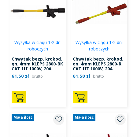
Wysyłka w ciągu 1-2 dni
Wysyłka w ciągu 1-2 dni
roboczych
roboczych
Chwytak bezp. krokod.
Chwytak bezp. krokod.
gn. 4mm KLEPS 2800-BK
gn. 4mm KLEPS 2800-R
CAT III 1000V, 20A
CAT III 1000V, 20A
czarny
czerwony
61,50 zł
61,50 zł
brutto
brutto
Mała ilość
Mała ilość