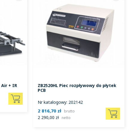
W
 Air + IR
ZB2520HL Piec rozpływowy do płytek
PCB
Nr katalogowy: 202142
2 816,70 zł
brutto
2 290,00 zł
netto