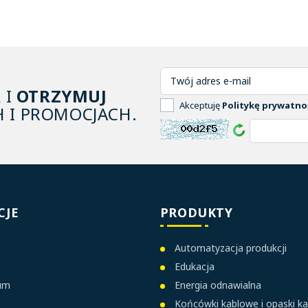
A
I
OTRZYMUJ
Akceptuję
Politykę prywatno
 I PROMOCJACH.
CJE
PRODUKTY
Automatyzacja produkcji
Edukacja
ium
Energia odnawialna
Końcówki kablowe i opaski k