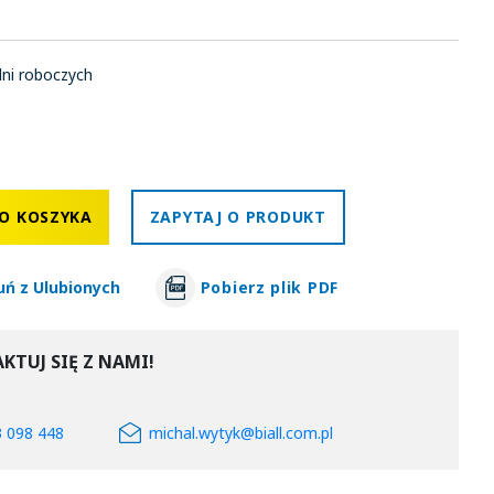
dni roboczych
O KOSZYKA
ZAPYTAJ O PRODUKT
uń z Ulubionych
Pobierz plik PDF
KTUJ SIĘ Z NAMI!
3 098 448
michal.wytyk@biall.com.pl