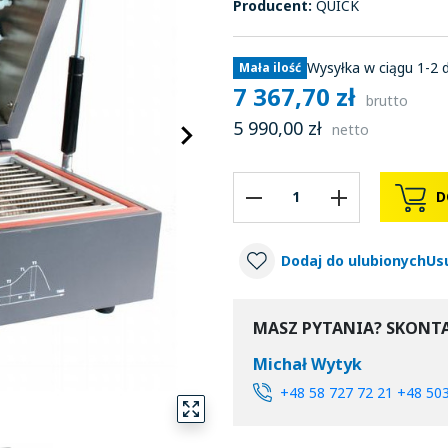
Producent:
QUICK
Wysyłka w ciągu 1-2 
Mała ilość
7 367,70 zł
brutto
5 990,00 zł
keyboard_arrow_right
netto
Następny
D
Dodaj do ulubionych
Us
MASZ PYTANIA? SKONTA
Michał Wytyk
+48 58 727 72 21 +48 50