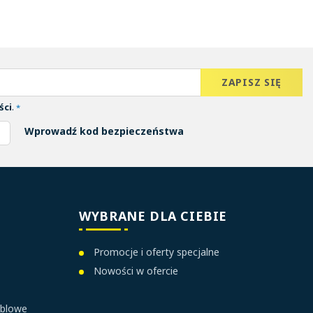
ści
.
*
Wprowadź kod bezpieczeństwa
WYBRANE DLA CIEBIE
Promocje i oferty specjalne
Nowości w ofercie
ablowe