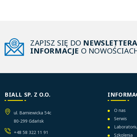
ZAPISZ SIĘ DO
NEWSLETTER
INFORMACJE
O NOWOŚCIACH
BIALL SP. Z O.O.
INFORMA
O nas
ul. Barniewicka 54c
Serwis
80-299 Gdańsk
Laborator
+48 58 322 11 91
Szkolenia