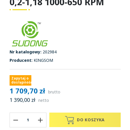
0,2-1,18 1000-650 RPM
Nr katalogowy:
202984
Producent:
KINGSOM
Zapytaj o
dostępność
1 709,70 zł
brutto
1 390,00 zł
netto
DO KOSZYKA