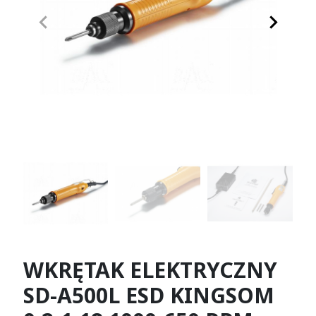
keyboard_arrow_left
keyboard_arrow_right
Poprzedni
Następn
WKRĘTAK ELEKTRYCZNY
SD-A500L ESD KINGSOM