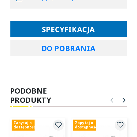
SPECYFIKACJA
DO POBRANIA
PODOBNE
PRODUKTY
POPRZ
NA
Zapytaj o
Zapytaj o
dostępność
dostępność