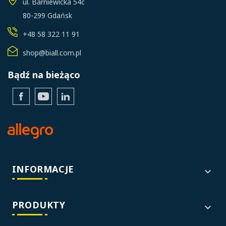
ul. Barniewicka 54c
80-299 Gdańsk
+48 58 322 11 91
shop@biall.com.pl
Bądź na bieżąco
Facebook
YouTube
LinkedIn
INFORMACJE

PRODUKTY
