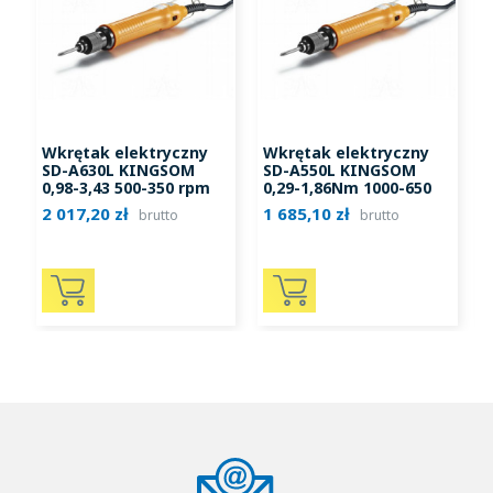
Wkrętak elektryczny
Wkrętak elektryczny
SD-A630L KINGSOM
SD-A550L KINGSOM
0,98-3,43 500-350 rpm
0,29-1,86Nm 1000-650
0
rpm
2 017,20 zł
1 685,10 zł
2
brutto
brutto