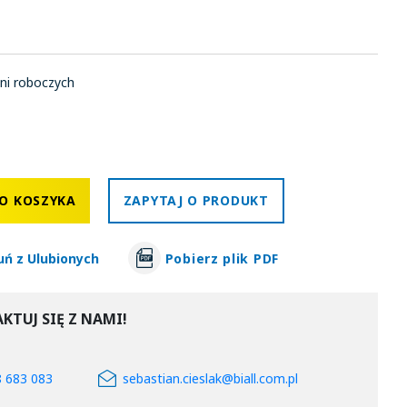
ni roboczych
O KOSZYKA
ZAPYTAJ O PRODUKT
uń z Ulubionych
Pobierz plik PDF
KTUJ SIĘ Z NAMI!
8 683 083
sebastian.cieslak@biall.com.pl