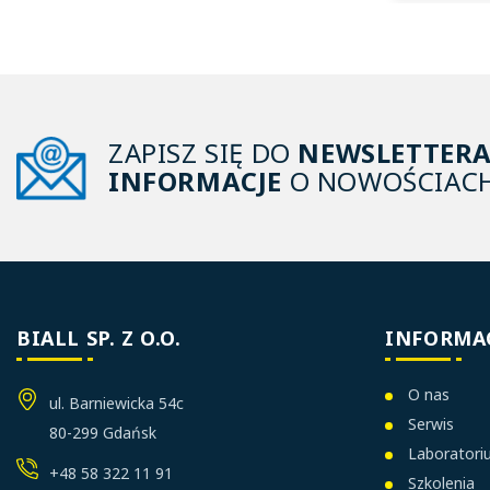
ZAPISZ SIĘ DO
NEWSLETTER
INFORMACJE
O NOWOŚCIACH
BIALL SP. Z O.O.
INFORMA
O nas
ul. Barniewicka 54c
Serwis
80-299 Gdańsk
Laborator
+48 58 322 11 91
Szkolenia