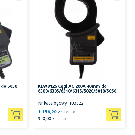
W
 do 5050
KEW8126 Cęgi AC 200A 40mm do
6300/6305/6310/6315/5020/5010/5050
Nr katalogowy: 103822
1 156,20 zł
brutto
940,00 zł
netto