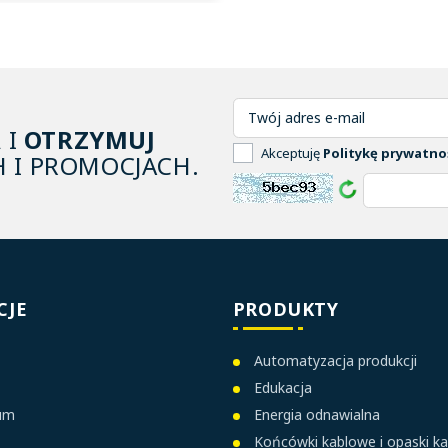
A
I
OTRZYMUJ
Akceptuję
Politykę prywatno
 I PROMOCJACH.
CJE
PRODUKTY
Automatyzacja produkcji
Edukacja
ium
Energia odnawialna
Końcówki kablowe i opaski k