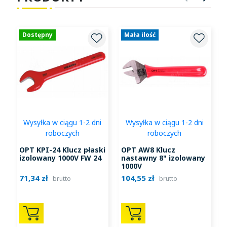
POPRZ
NA
Dostępny
Mała ilość
Wysyłka w ciągu 1-2 dni
Wysyłka w ciągu 1-2 dni
roboczych
roboczych
OPT KPI-24 Klucz płaski
OPT AW8 Klucz
izolowany 1000V FW 24
nastawny 8" izolowany
1000V
71,34 zł
104,55 zł
4
brutto
brutto