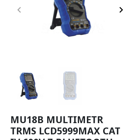
keyboard_arrow_left
keyboard_arrow_right
Poprzedni
Następn
MU18B MULTIMETR
TRMS LCD5999MAX CAT