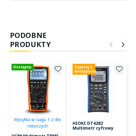
PODOBNE
PRODUKTY
POPRZ
NA
Dostępny
Zapytaj o
dostępność
Wysyłka w ciągu 1-2 dni
HIOKI DT4282
roboczych
Multimetr cyfrowy
VC99 Multimetr TRMS