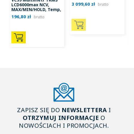
3 099,60 zł
LCD6000max NCV,
brutto
MAX/MIN/HOLD, Temp,
hFE, Bargraf, Duty
196,80 zł
1
brutto
ZAPISZ SIĘ DO
NEWSLETTERA
I
OTRZYMUJ INFORMACJE
O
NOWOŚCIACH I PROMOCJACH.