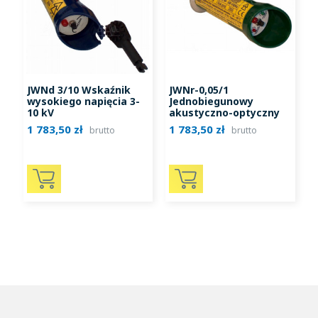
JWNd 3/10 Wskaźnik
JWNr-0,05/1
wysokiego napięcia 3-
Jednobiegunowy
10 kV
akustyczno-optyczny
ręczny wskaźnik
1 783,50 zł
1 783,50 zł
brutto
brutto
napięcia 48 – 1000V