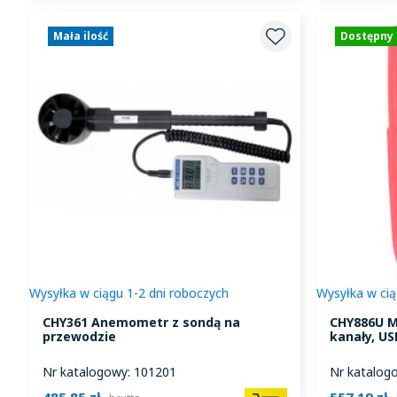
Mała ilość
Dostępny
Wysyłka w ciągu 1-2 dni roboczych
Wysyłka w cią
CHY361 Anemometr z sondą na
CHY886U M
przewodzie
kanały, US
Nr katalogowy: 101201
Nr katalog
485,85 zł
557,19 zł