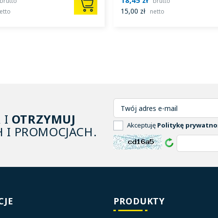
brutto
brutto
15,00 zł
etto
netto
A
I
OTRZYMUJ
Akceptuję
Politykę prywatno
 I PROMOCJACH.
CJE
PRODUKTY