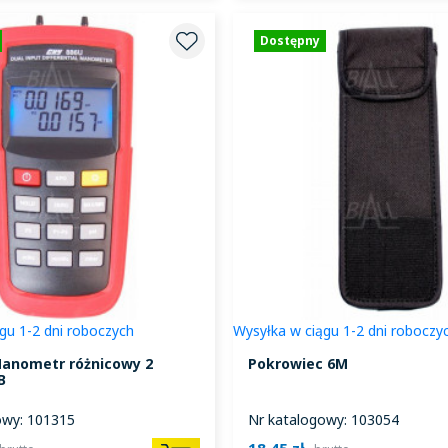
Dostępny
gu 1-2 dni roboczych
Wysyłka w ciągu 1-2 dni roboczy
anometr różnicowy 2
Pokrowiec 6M
B
owy: 101315
Nr katalogowy: 103054
18,45 zł